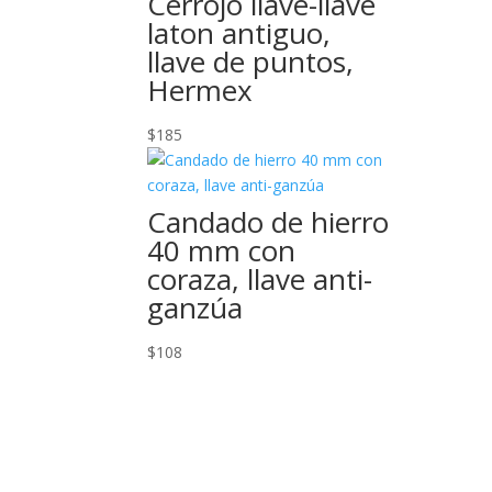
Cerrojo llave-llave
laton antiguo,
llave de puntos,
Hermex
$
185
Candado de hierro
40 mm con
coraza, llave anti-
ganzúa
$
108