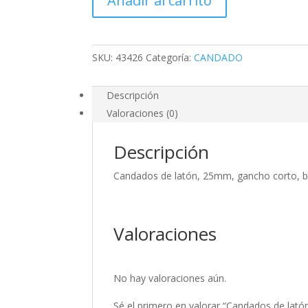
Añadir al carrito
25mm,
gancho
corto,
blister
SKU:
43426
Categoría:
CANDADO
2
piezas
cantidad
Descripción
Valoraciones (0)
Descripción
Candados de latón, 25mm, gancho corto, bl
Valoraciones
No hay valoraciones aún.
Sé el primero en valorar “Candados de lató