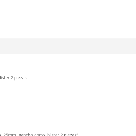
ister 2 piezas
n, 25mm, gancho corto, blister 2 piezas”