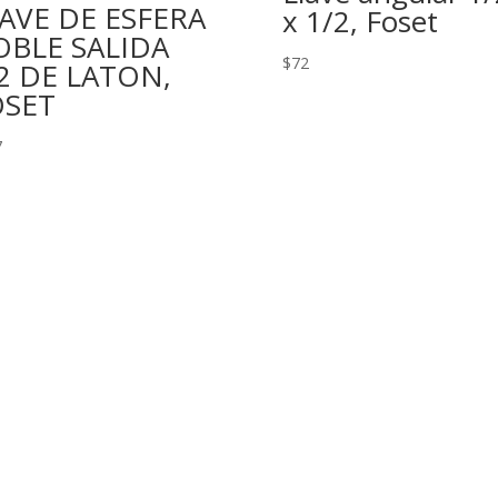
AVE DE ESFERA
x 1/2, Foset
OBLE SALIDA
$
72
2 DE LATON,
OSET
7