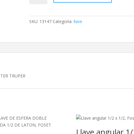
NARIZ
PARA
JARDIN
SKU:
13147
Categoría:
llave
1/2
EN
BLISTER
TRUPER
cantidad
ISTER TRUPER
Llave angular 1/