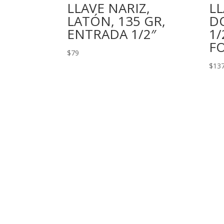
LLAVE NARIZ,
LL
LATÓN, 135 GR,
D
ENTRADA 1/2″
1/
F
$
79
$
13