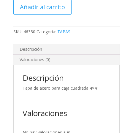
acero
Añadir al carrito
para
caja
cuadrada
4x4"
SKU:
46330
Categoría:
TAPAS
cantidad
Descripción
Valoraciones (0)
Descripción
Tapa de acero para caja cuadrada 4×4″
Valoraciones
No hay valoraciones aún.