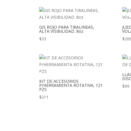
GIS ROJO PARA TIRALINEAS,
JUE
ALTA VISIBILIDAD. 8oz
VOL
$
33
$
20
LLA
DIS
KIT DE ACCESORIOS
P/HERRAMIENTA ROTATIVA, 121
$
99
PZS
$
211