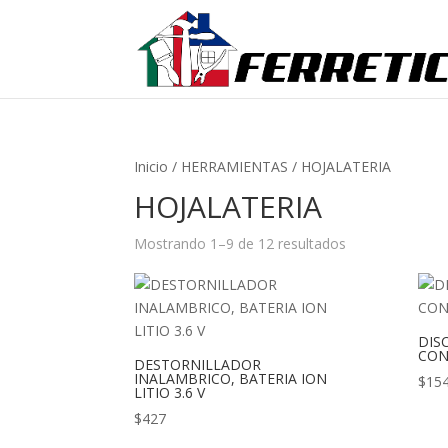
Inicio
/
HERRAMIENTAS
/ HOJALATERIA
HOJALATERIA
Mostrando 1–9 de 12 resultados
DIS
CON
DESTORNILLADOR
INALAMBRICO, BATERIA ION
$
15
LITIO 3.6 V
$
427