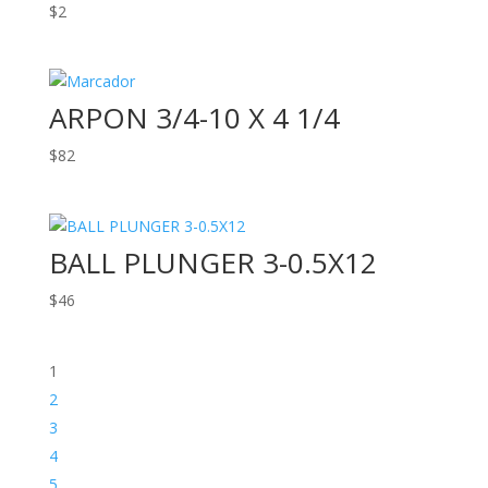
$
2
ARPON 3/4-10 X 4 1/4
$
82
BALL PLUNGER 3-0.5X12
$
46
1
2
3
4
5