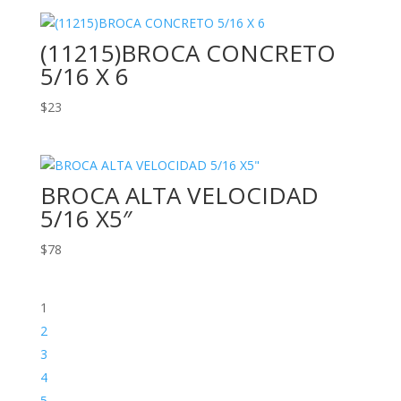
(11215)BROCA CONCRETO
5/16 X 6
$
23
BROCA ALTA VELOCIDAD
5/16 X5″
$
78
1
2
3
4
5