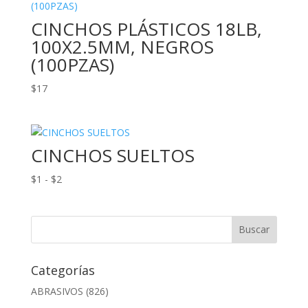
CINCHOS PLÁSTICOS 18LB,
100X2.5MM, NEGROS
(100PZAS)
$
17
CINCHOS SUELTOS
Rango
$
1
-
$
2
de
precios:
desde
$1
hasta
Categorías
$2
ABRASIVOS
(826)