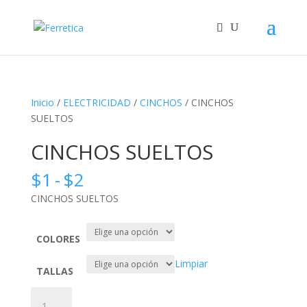
Inicio
/
ELECTRICIDAD
/
CINCHOS
/ CINCHOS
SUELTOS
CINCHOS SUELTOS
Rango
$
1
-
$
2
de
CINCHOS SUELTOS
precios:
desde
$1
COLORES
hasta
Limpiar
$2
TALLAS
CINCHOS