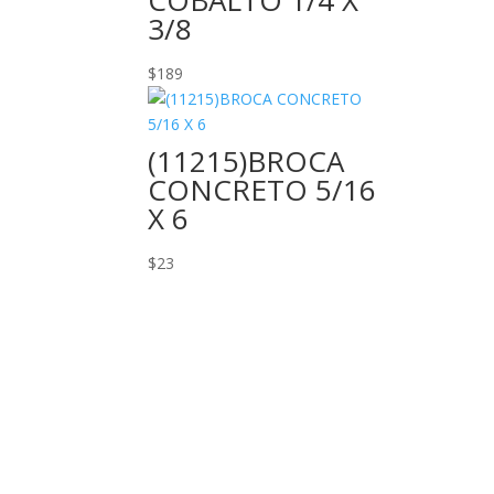
COBALTO 1/4 X
3/8
$
189
(11215)BROCA
CONCRETO 5/16
X 6
$
23