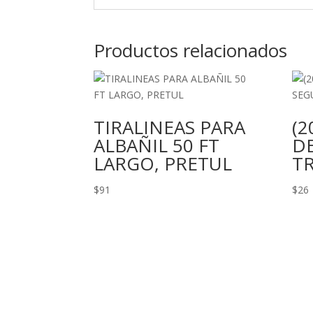
Productos relacionados
TIRALINEAS PARA
(2
ALBAÑIL 50 FT
D
LARGO, PRETUL
T
$
91
$
26