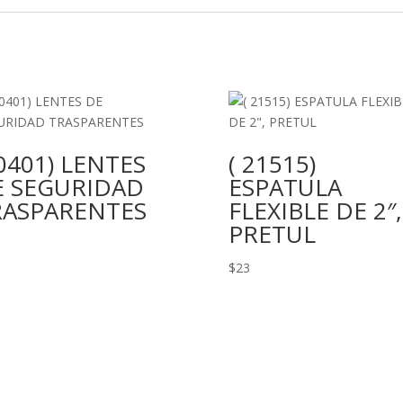
0401) LENTES
( 21515)
E SEGURIDAD
ESPATULA
RASPARENTES
FLEXIBLE DE 2″,
PRETUL
$
23