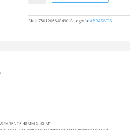
48MM
X
40
SKU:
7501206648490
Categoría:
ABRASIVOS
M
cantidad
M
 TRASPARENTE 48MM X 40 M”