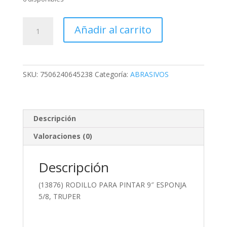
(13876)
Añadir al carrito
RODILLO
PARA
PINTAR
9"
SKU:
7506240645238
Categoría:
ABRASIVOS
ESPONJA
5/8,
TRUPER
cantidad
Descripción
Valoraciones (0)
Descripción
(13876) RODILLO PARA PINTAR 9″ ESPONJA
5/8, TRUPER