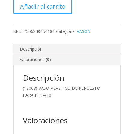
(18068)
Añadir al carrito
VASO
PLASTICO
DE
REPUESTO
SKU:
7506240654186
Categoría:
VASOS
PARA
PIPI-
Descripción
410
cantidad
Valoraciones (0)
Descripción
(18068) VASO PLASTICO DE REPUESTO
PARA PIPI-410
Valoraciones