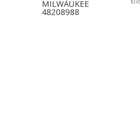
MILWAUKEE
$
24
48208988