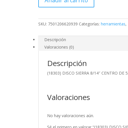
Añadir al carrito
8/14"
CENTRO
DE
5/8
SKU:
7501206620939
Categorías:
herramientas
,
PARA
MADERA
40
Descripción
DIENTES
Valoraciones (0)
cantidad
Descripción
(18303) DISCO SIERRA 8/14″ CENTRO DE 
Valoraciones
No hay valoraciones aún.
Sé el primero en valorar “(18303) DISCO