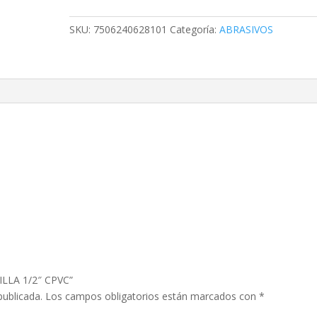
1/2"
CPVC
SKU:
7506240628101
Categoría:
ABRASIVOS
cantidad
CILLA 1/2″ CPVC”
publicada.
Los campos obligatorios están marcados con
*