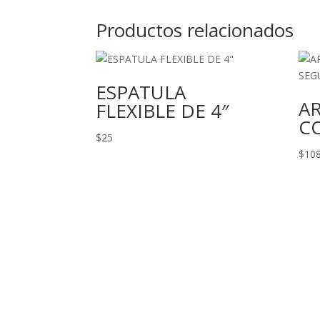
Productos relacionados
ESPATULA
A
FLEXIBLE DE 4″
C
$
25
$
10