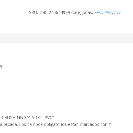
3/4
A
SKU:
7506240644989
Categorías:
PVC
,
PVC
,
pvc
1/2"
PVC
cantidad
VC
OR BUSHING 3/4 A 1/2″ PVC”
publicada.
Los campos obligatorios están marcados con
*