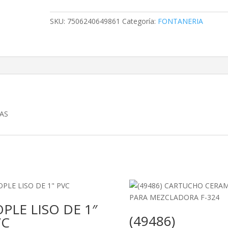
LOCA
DE
SKU:
7506240649861
Categoría:
FONTANERIA
GAS
cantidad
GAS
PLE LISO DE 1″
(49486)
VC