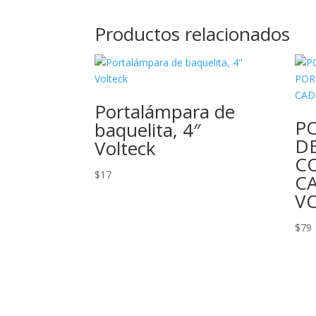
Productos relacionados
Portalámpara de
P
baquelita, 4″
D
Volteck
C
$
17
C
V
$
79