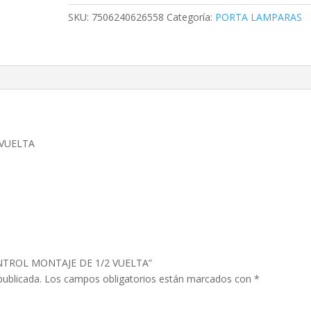
1/2
SKU:
7506240626558
Categoría:
PORTA LAMPARAS
VUELTA
cantidad
 VUELTA
CONTROL MONTAJE DE 1/2 VUELTA”
publicada.
Los campos obligatorios están marcados con
*