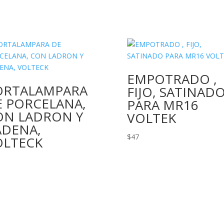
EMPOTRADO ,
ORTALAMPARA
FIJO, SATINAD
E PORCELANA,
PARA MR16
ON LADRON Y
VOLTEK
ADENA,
$
47
OLTECK