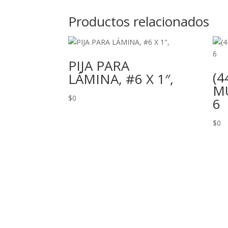
Productos relacionados
PIJA PARA
(4
LÁMINA, #6 X 1″,
MU
$
0
6
$
0