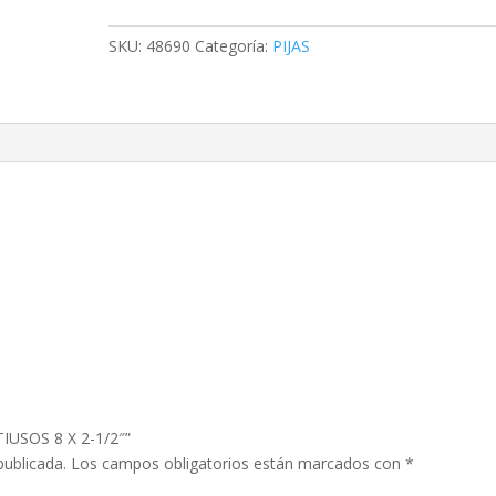
8
X
SKU:
48690
Categoría:
PIJAS
2-
1/2"
cantidad
TIUSOS 8 X 2-1/2″”
publicada.
Los campos obligatorios están marcados con
*