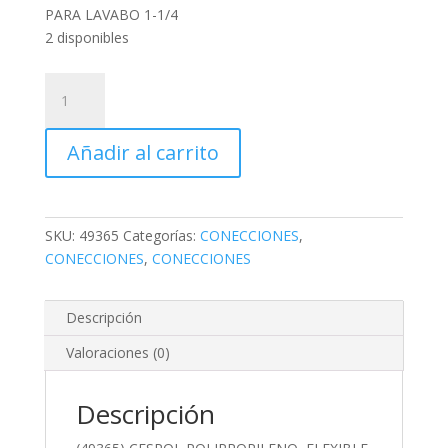
PARA LAVABO 1-1/4
2 disponibles
(49365)
CESPOL
POLIPROPILENO,
Añadir al carrito
FLEXIBLE.
TIPO
'P'
PARA
SKU:
49365
Categorías:
CONECCIONES
,
LAVABO
CONECCIONES
,
CONECCIONES
1-
1/4
cantidad
Descripción
Valoraciones (0)
Descripción