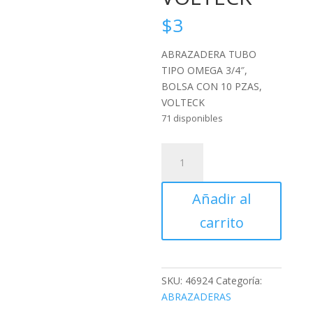
$
3
ABRAZADERA TUBO
TIPO OMEGA 3/4″,
BOLSA CON 10 PZAS,
VOLTECK
71 disponibles
ABRAZADERA
TUBO
TIPO
Añadir al
OMEGA
3/4",
carrito
BOLSA
CON
10
PZAS,
SKU:
46924
Categoría:
VOLTECK
ABRAZADERAS
cantidad