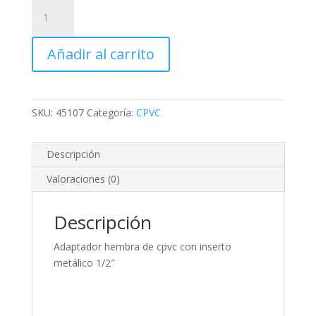
Adaptador
hembra
de
Añadir al carrito
cpvc
con
inserto
metálico
SKU:
45107
Categoría:
CPVC
1/2"
cantidad
Descripción
Valoraciones (0)
Descripción
Adaptador hembra de cpvc con inserto
metálico 1/2″