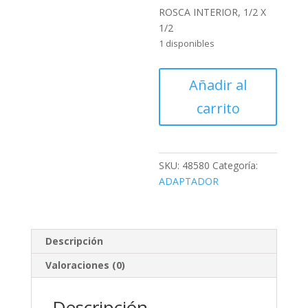
ROSCA INTERIOR, 1/2 X
1/2
1 disponibles
ADAPTADOR
Añadir al
INSERCION
carrito
ROSCA
INTERIOR,
1/2
X
SKU:
48580
Categoría:
1/2
ADAPTADOR
cantidad
Descripción
Valoraciones (0)
Descripción