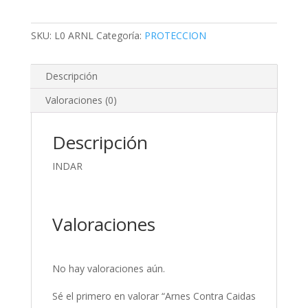
Caidas
Con
Anillo
SKU:
L0 ARNL
Categoría:
PROTECCION
D
En
Descripción
Espalda
cantidad
Valoraciones (0)
Descripción
INDAR
Valoraciones
No hay valoraciones aún.
Sé el primero en valorar “Arnes Contra Caidas