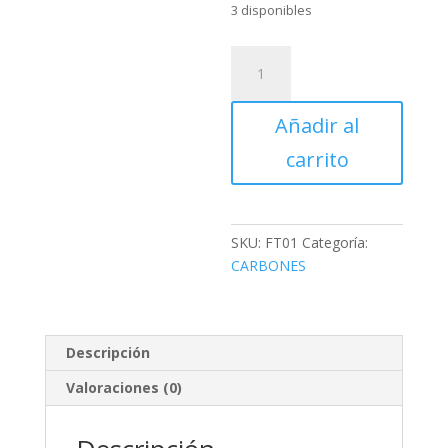
3 disponibles
CARBON
TALADRO
1/4
Añadir al
Y
CALADORAS
carrito
BYD
cantidad
SKU:
FT01
Categoría:
CARBONES
Descripción
Valoraciones (0)