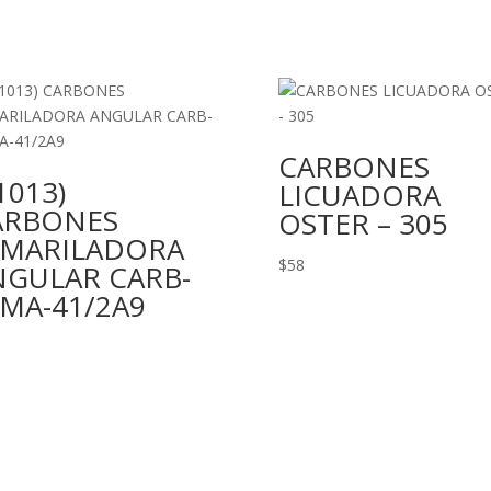
CARBONES
1013)
LICUADORA
ARBONES
OSTER – 305
SMARILADORA
$
58
NGULAR CARB-
MA-41/2A9