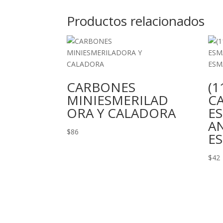
Productos relacionados
CARBONES
(1
MINIESMERILAD
C
ORA Y CALADORA
E
A
$
86
ES
$
42