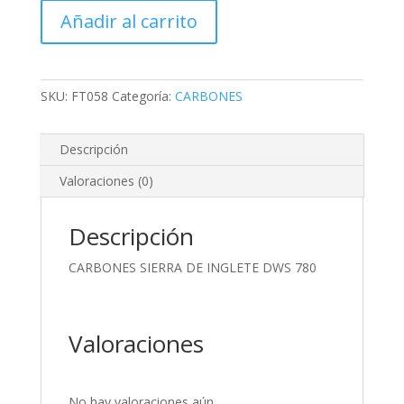
DE
Añadir al carrito
INGLETE
DWS
780
cantidad
SKU:
FT058
Categoría:
CARBONES
Descripción
Valoraciones (0)
Descripción
CARBONES SIERRA DE INGLETE DWS 780
Valoraciones
No hay valoraciones aún.