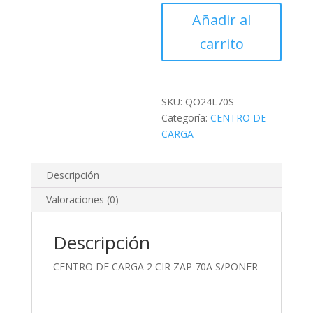
CENTRO
Añadir al
DE
carrito
CARGA
2
CIR
ZAP
SKU:
QO24L70S
70A
Categoría:
CENTRO DE
S/PONER
CARGA
cantidad
Descripción
Valoraciones (0)
Descripción
CENTRO DE CARGA 2 CIR ZAP 70A S/PONER