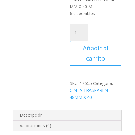
MM X 50 M
6 disponibles
CINTA
DE
EMPAQUE
Añadir al
TRANSPARENTE
DE
carrito
48
MM
X
50
SKU:
12555
Categoría:
M
CINTA TRASPARENTE
cantidad
48MM X 40
Descripción
Valoraciones (0)