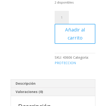
2 disponibles
CIPU
CIERRA
PUERTAS
Añadir al
HIDRAULICO
EN
carrito
CAJA
cantidad
SKU:
43606
Categoría:
PROTECCION
Descripción
Valoraciones (0)