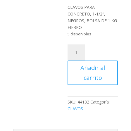
CLAVOS PARA
CONCRETO, 1-1/2″,
NEGROS, BOLSA DE 1 KG
FIERRO
5 disponibles
CLAVOS
PARA
CONCRETO,
Añadir al
1-
1/2",
carrito
NEGROS,
BOLSA
DE
1
SKU:
44132
Categoría:
KG
CLAVOS
FIERRO
cantidad