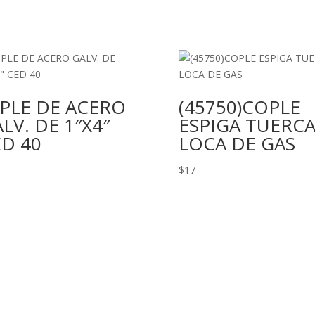
PLE DE ACERO
(45750)COPLE
LV. DE 1″X4″
ESPIGA TUERC
D 40
LOCA DE GAS
$
17