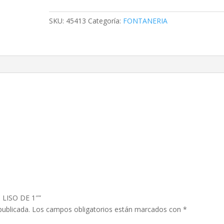
PVC
LISO
SKU:
45413
Categoría:
FONTANERIA
DE
1"
cantidad
 LISO DE 1″”
publicada.
Los campos obligatorios están marcados con
*