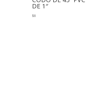
DE 1″
$
8