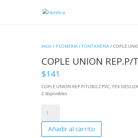
Inicio
/
PLOMERIA
/
FONTANERIA
/ COPLE UNIO
COPLE UNION REP.P/T
$
141
COPLE UNION REP.P/TUBO,CPVC, PEX DESLIZA
2 disponibles
COPLE
UNION
REP.P/TUBO,CPVC,
Añadir al carrito
PEX
DESLIZABLE