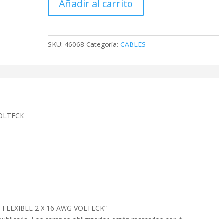
Añadir al carrito
2
X
16
AWG
SKU:
46068
Categoría:
CABLES
VOLTECK
cantidad
VOLTECK
X FLEXIBLE 2 X 16 AWG VOLTECK”