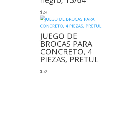
negro, 13/64″
$
24
JUEGO DE
BROCAS PARA
CONCRETO, 4
PIEZAS, PRETUL
$
52