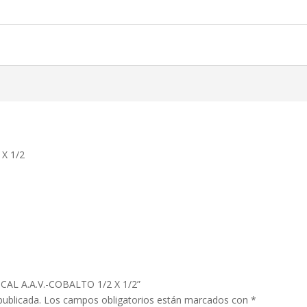
X 1/2
ICAL A.A.V.-COBALTO 1/2 X 1/2”
publicada.
Los campos obligatorios están marcados con
*