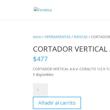
Inicio
/
HERRAMIENTAS
/
BROCAS
/ CORTADOR V
CORTADOR VERTICAL A
$
477
CORTADOR VERTICAL A.A.V.-COBALTO 1/2 X 1/
5 disponibles
CORTADOR
VERTICAL
A.A.V.-
Añadir al carrito
COBALTO
1/2