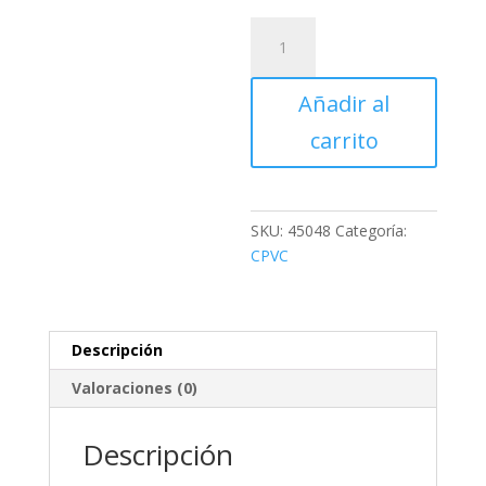
CPVC-
ES-
3/4
Añadir al
VALVULA
DE
carrito
BOLA
DE
CPVC,
19
SKU:
45048
Categoría:
cantidad
CPVC
Descripción
Valoraciones (0)
Descripción