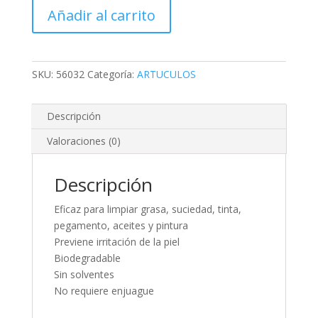
Crema
Añadir al carrito
limpiadora
y
desengrasante
para
SKU:
56032
Categoría:
ARTUCULOS
manos,
3.8
Descripción
L
cantidad
Valoraciones (0)
Descripción
Eficaz para limpiar grasa, suciedad, tinta,
pegamento, aceites y pintura
Previene irritación de la piel
Biodegradable
Sin solventes
No requiere enjuague