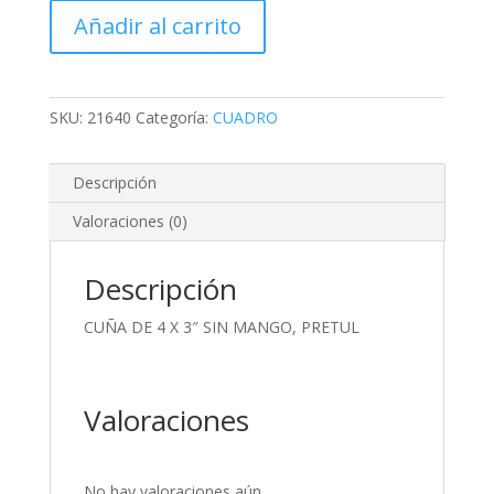
4
Añadir al carrito
X
3"
SIN
MANGO,
SKU:
21640
Categoría:
CUADRO
PRETUL
cantidad
Descripción
Valoraciones (0)
Descripción
CUÑA DE 4 X 3″ SIN MANGO, PRETUL
Valoraciones
No hay valoraciones aún.