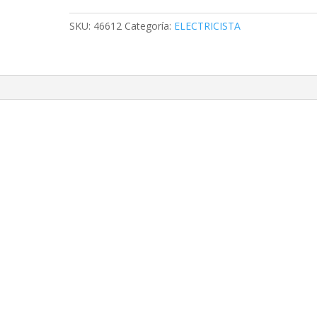
PARA
MR16
SKU:
46612
Categoría:
ELECTRICISTA
cantidad