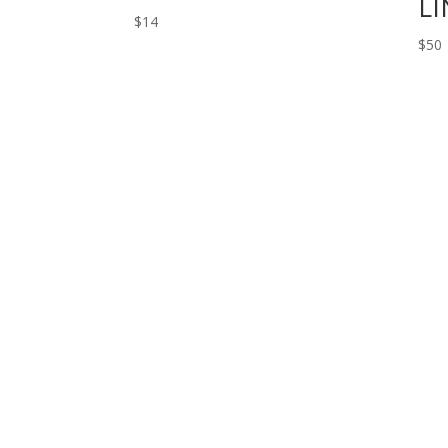
L
$
14
$
50