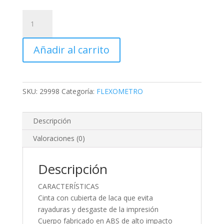
FLEXÓMETRO
AZUL
8M
Añadir al carrito
CINTA
25
MM,
PRETUL
SKU:
29998
Categoría:
FLEXOMETRO
TARJETA
PLÁSTICA
cantidad
Descripción
Valoraciones (0)
Descripción
CARACTERÍSTICAS
Cinta con cubierta de laca que evita
rayaduras y desgaste de la impresión
Cuerpo fabricado en ABS de alto impacto