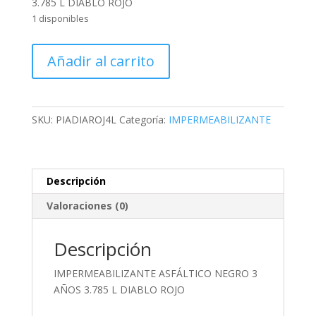
3.785 L DIABLO ROJO
1 disponibles
IMPERMEABILIZANTE
Añadir al carrito
ASFÁLTICO
NEGRO
3
AÑOS
SKU:
PIADIAROJ4L
Categoría:
IMPERMEABILIZANTE
3.785
L
DIABLO
ROJO
Descripción
cantidad
Valoraciones (0)
Descripción
IMPERMEABILIZANTE ASFÁLTICO NEGRO 3
AÑOS 3.785 L DIABLO ROJO