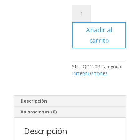
INTERRUPTOR
P/NQ
1P
Añadir al
20AMP
120V
carrito
(5)
cantidad
SKU:
QO120R
Categoría:
INTERRUPTORES
Descripción
Valoraciones (0)
Descripción