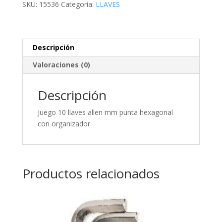
SKU:
15536
Categoría:
LLAVES
punta
hexagonal
con
organizador
Descripción
cantidad
Valoraciones (0)
Descripción
Juego 10 llaves allen mm punta hexagonal
con organizador
Productos relacionados