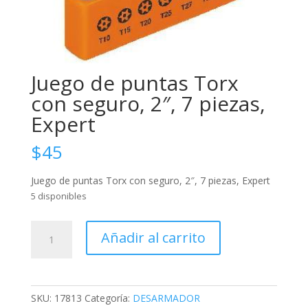
Juego de puntas Torx
con seguro, 2″, 7 piezas,
Expert
$
45
Juego de puntas Torx con seguro, 2″, 7 piezas, Expert
5 disponibles
Juego
Añadir al carrito
de
puntas
Torx
con
SKU:
17813
Categoría:
DESARMADOR
seguro,