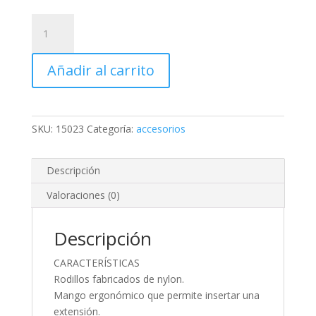
KIT
DE
RODILLO
Añadir al carrito
PARA
PINTAR,
4"
(MANERAL,
SKU:
15023
Categoría:
accesorios
CHAROLA
Y
FELPA)
Descripción
cantidad
Valoraciones (0)
Descripción
CARACTERÍSTICAS
Rodillos fabricados de nylon.
Mango ergonómico que permite insertar una
extensión.