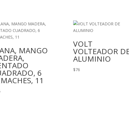
VOLT
LANA, MANGO
VOLTEADOR D
ADERA,
ALUMINIO
ENTADO
$
76
UADRADO, 6
EMACHES, 11
6