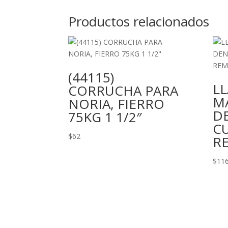
Productos relacionados
(44115)
L
CORRUCHA PARA
M
NORIA, FIERRO
D
75KG 1 1/2″
C
$
62
R
$
11