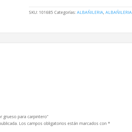
bicolor
grueso
SKU:
101685
Categorías:
ALBAÑILERIA
,
ALBAÑILERIA
para
carpintero
cantidad
or grueso para carpintero”
publicada.
Los campos obligatorios están marcados con
*