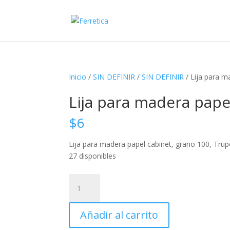
Inicio
/
SIN DEFINIR
/
SIN DEFINIR
/ Lija para m
Lija para madera pape
$
6
Lija para madera papel cabinet, grano 100, Trup
27 disponibles
Lija
para
madera
Añadir al carrito
papel
cabinet,