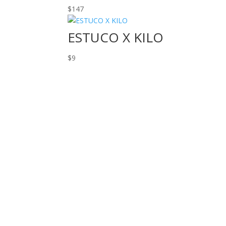
$
147
ESTUCO X KILO
$
9