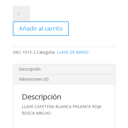
LLAVE
CAFETERA
BLANCA
Añadir al carrito
PALANCA
ROJA
ROSCA
MACHO
SKU:
1015-2
Categoría:
LLAVE DE MANO
cantidad
Descripción
Valoraciones (0)
Descripción
LLAVE CAFETERA BLANCA PALANCA ROJA
ROSCA MACHO