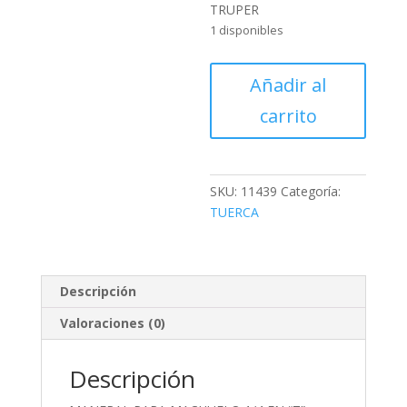
TRUPER
1 disponibles
MANERAL
Añadir al
PARA
carrito
MACHUELO
1/4
EN
"T"
SKU:
11439
Categoría:
TRUPER
TUERCA
cantidad
Descripción
Valoraciones (0)
Descripción