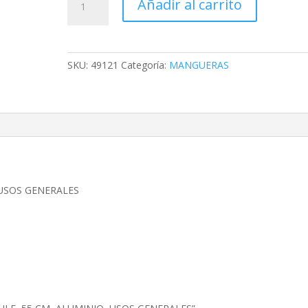
Añadir al carrito
DE
HULE,
55
CM,
SKU:
49121
Categoría:
MANGUERAS
ALUMINIO,
USOS
GENERALES
cantidad
 USOS GENERALES