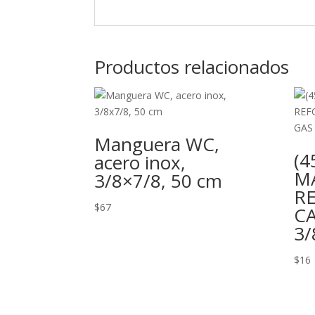
Productos relacionados
Manguera WC,
(4
acero inox,
M
3/8×7/8, 50 cm
R
$
67
CA
3/
$
16